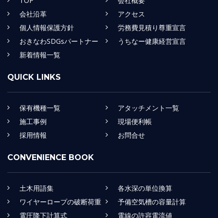
TOP
会社概要
会社沿革
アクセス
個人情報保護方針
労務費見積り尊重宣言
おきなわSDGsパートナー
うちなー健康経営宣言
新着情報一覧
QUICK LINKS
保有機種一覧
アタッチメント一覧
施工事例
現場便利帳
採用情報
お問合せ
CONVENIENCE BOOK
土木用語集
各水深の単位換算
ワイヤーロープの破断荷重
予備空気槽の容量計算
電圧降下計算式
電線の許容電流値